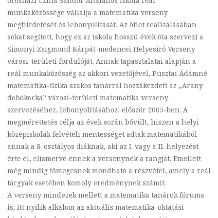
orosházi Czina Sándor Általános Iskola reál
munkaközössége vállalja a matematika verseny
meghirdetését és lebonyolítását. Az ötlet realizálásában
sokat segített, hogy ez az iskola hosszú évek óta szervezi a
Simonyi Zsigmond Kárpát-medencei Helyesíró Verseny
városi-területi fordulóját. Annak tapasztalatai alapján a
reál munkaközösség az akkori vezetőjével, Pusztai Ádámné
matematika-fizika szakos tanárral hozzákezdett az „Arany
dobókocka” városi-területi matematika verseny
szervezéséhez, lebonyolításához, először 2005-ben. A
megmérettetés célja az évek során bővült, hiszen a helyi
középiskolák felvételi mentességet adtak matematikából
annak a 8. osztályos diáknak, aki az I. vagy a II. helyezést
érte el, elismerve ennek a versenynek a rangját. Emellett
még mindig tömegesnek mondható a részvétel, amely a reál
tárgyak esetében komoly eredménynek számít.
A verseny mindezek mellett a matematika tanárok fóruma
is, itt nyílik alkalom az aktuális matematika-oktatási