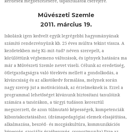
kérdések megbeszélésére, tapasztalatok cseréjére.
Művészeti Szemle
2011. március 19.
Iskolánk igen kedvelt egyik legrégebbi hagyományának
számító rendezvényünk kb. 25 éves múltra tekint vissza. A
kezdetekben még Ki-mit-tud? néven szerepelt, a
körülöttünk végbemeno változások, és igények hatására ma
már a Művészeti Szemle nevet viseli. Célunk az eredetiség,
ötletgazdagságra való törekvés mellett a gondolkodás, a
kíváncsiság és az alkotókedv formálása, melynek során
nagy szerep jut a motivációnak, az érzelmeknek is. Ezzel a
programmal lehetőséget kívánunk biztosítani tanulóink
számára a tanórákon, a tárgyi tudáson keresztül
megszerzett, de azon túlmutató képességek, kompetenciák
kibontakoztatásához. (drámapedagógiai elemek elsajátítása,
alkalmazása, beszéd- és mozgáskultúra, kommunikációs
képesség, szociális érzékenység, csoportmunka) Erre az