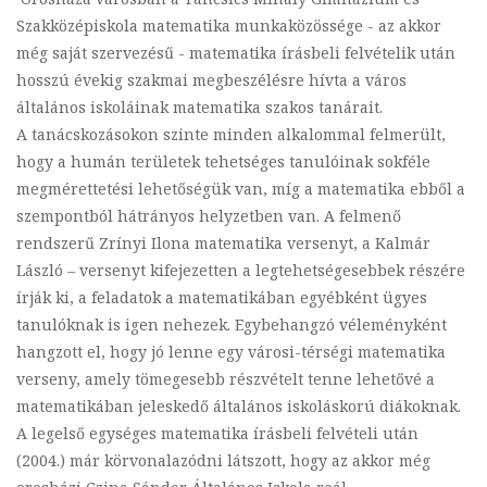
Szakközépiskola matematika munkaközössége - az akkor
még saját szervezésű - matematika írásbeli felvételik után
hosszú évekig szakmai megbeszélésre hívta a város
általános iskoláinak matematika szakos tanárait.
A tanácskozásokon szinte minden alkalommal felmerült,
hogy a humán területek tehetséges tanulóinak sokféle
megmérettetési lehetőségük van, míg a matematika ebből a
szempontból hátrányos helyzetben van. A felmenő
rendszerű Zrínyi Ilona matematika versenyt, a Kalmár
László – versenyt kifejezetten a legtehetségesebbek részére
írják ki, a feladatok a matematikában egyébként ügyes
tanulóknak is igen nehezek. Egybehangzó véleményként
hangzott el, hogy jó lenne egy városi-térségi matematika
verseny, amely tömegesebb részvételt tenne lehetővé a
matematikában jeleskedő általános iskoláskorú diákoknak.
A legelső egységes matematika írásbeli felvételi után
(2004.) már körvonalazódni látszott, hogy az akkor még