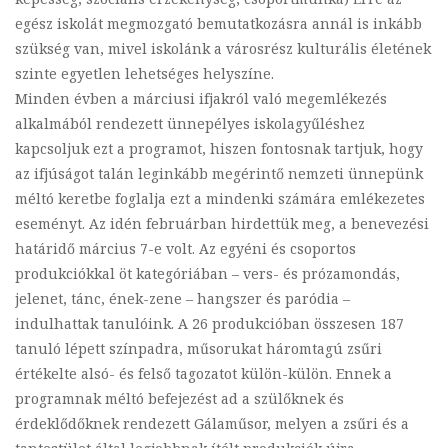
egész iskolát megmozgató bemutatkozásra annál is inkább
szükség van, mivel iskolánk a városrész kulturális életének
szinte egyetlen lehetséges helyszíne.
Minden évben a márciusi ifjakról való megemlékezés
alkalmából rendezett ünnepélyes iskolagyűléshez
kapcsoljuk ezt a programot, hiszen fontosnak tartjuk, hogy
az ifjúságot talán leginkább megérintő nemzeti ünnepünk
méltó keretbe foglalja ezt a mindenki számára emlékezetes
eseményt. Az idén februárban hirdettük meg, a benevezési
határidő március 7-e volt. Az egyéni és csoportos
produkciókkal öt kategóriában – vers- és prózamondás,
jelenet, tánc, ének-zene – hangszer és paródia –
indulhattak tanulóink. A 26 produkcióban összesen 187
tanuló lépett színpadra, műsorukat háromtagú zsűri
értékelte alsó- és felső tagozatot külön-külön. Ennek a
programnak méltó befejezést ad a szülőknek és
érdeklődőknek rendezett Gálaműsor, melyen a zsűri és a