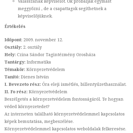
Válasszanak képviselot. Ők próbálják egymást
meggyőzni , de a csapattagok segíthetnek a
képviselőjüknek.
Értékelés
Időpont:
2009. november 12.
Osztály:
2. osztály
Hely:
Czina Sándor Tagintézmény Orosháza
Tantárgy:
Informatika
Témakör:
Környezetvédelem
Tanító:
Dienes István
I. Bevezeto rész:
Óra eleji ismétlés, billentyűzethasználat.
II. Fo rész:
Környezetvédelem
Beszélgetés a környezetvédelem fontosságáról. Te hogyan
véded környezetedet?
Az interneten található környezetvédelemmel kapcsolatos
képek bemutatása, megbeszélése.
Környezetvédelemmel kapcsolatos weboldalak felkeresése.